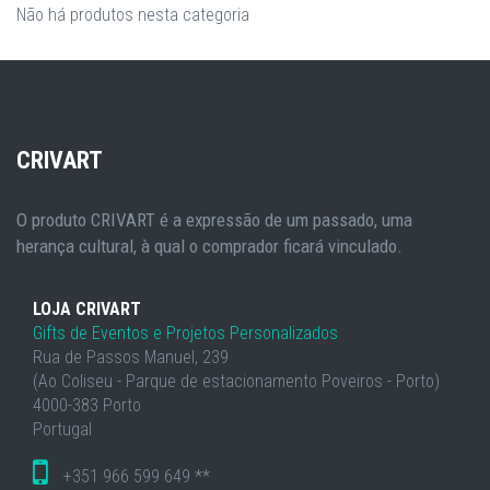
Não há produtos nesta categoria
CRIVART
O produto CRIVART é a expressão de um passado, uma
herança cultural, à qual o comprador ficará vinculado.
LOJA CRIVART
Gifts de Eventos e Projetos Personalizados
Rua de Passos Manuel, 239
(Ao Coliseu - Parque de estacionamento Poveiros - Porto)
4000-383 Porto
Portugal
+351 966 599 649 **