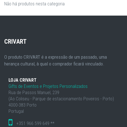
Não há produtos nesta categoria
CRIVART
O produto CRIVART é a expressão de um passado, uma
herança cultural, à qual o comprador ficará vinculado.
LOJA CRIVART
Gifts de Eventos e Projetos Personalizados
Rua de Passos Manuel, 239
(Ao Coliseu - Parque de estacionamento Poveiros - Porto)
4000-383 Porto
Portugal
+351 966 599 649 **