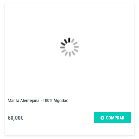
Manta Alentejana - 100% Algodão
60,00€
COMPRAR