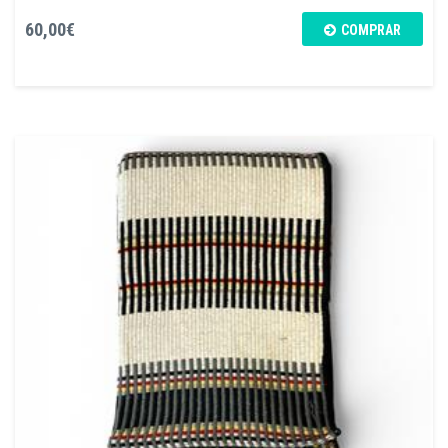
60,00€
COMPRAR