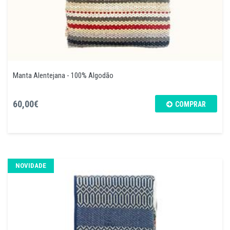
Manta Alentejana - 100% Algodão
60,00€
COMPRAR
NOVIDADE