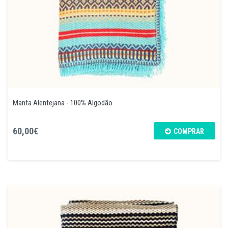
Manta Alentejana - 100% Algodão
60,00€
COMPRAR