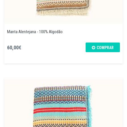
Manta Alentejana - 100% Algodão
60,00€
COMPRAR