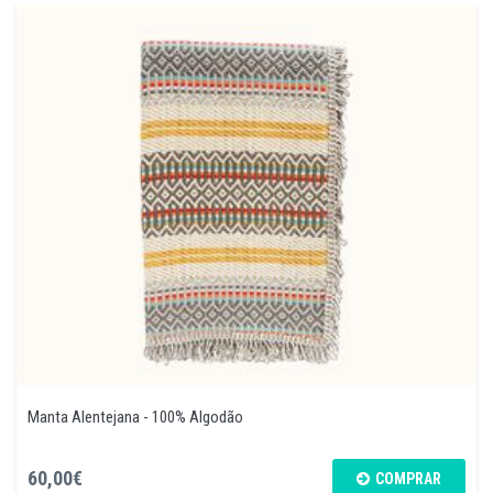
Manta Alentejana - 100% Algodão
60,00€
COMPRAR