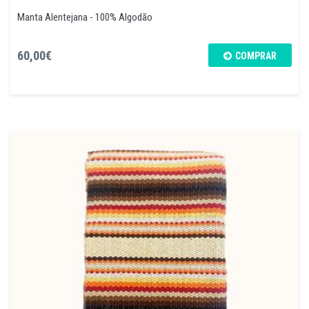
Manta Alentejana - 100% Algodão
60,00€
COMPRAR