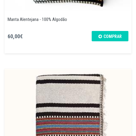
Manta Alentejana - 100% Algodão
60,00€
COMPRAR