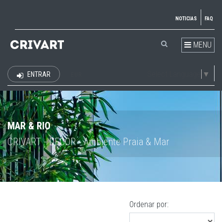
NOTICIAS
FAQ
MENU
Select Language
▼
ENTRAR
EUR
MAR & RIO
CRIVART - DECOR - Ambiente Praia & Mar
Ordenar por: