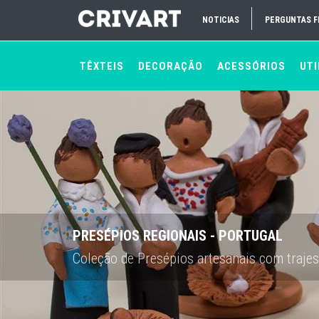
NOTICIAS
PERGUNTAS 
TÊXTEIS
DECORAÇÃO
ACESSÓRIOS
UTI
PRESÉPIOS REGIONAIS - PORTUGAL
Coleção de Presépios artesanais com trajes