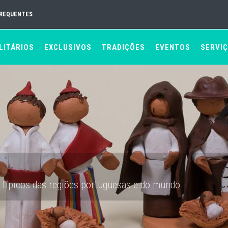
FREQUENTES
LITÁRIOS
EXCLUSIVOS
TRADIÇÕES
EVENTOS
SERVI
 típicos das regiões portuguesas e do mundo