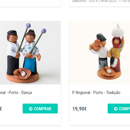
Desconto: 10,0 % (18-04-2023 / 17-05-2
onal - Porto - Dança
P. Regional - Porto - Tradição
€
19,90€
COMPRAR
COMP