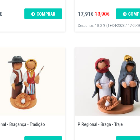
€
17,91€
19,90€
COMPRAR
COMP
Desconto: 10,0 % (18-04-2023 / 17-05-2
onal - Bragança - Tradição
P. Regional - Braga - Traje