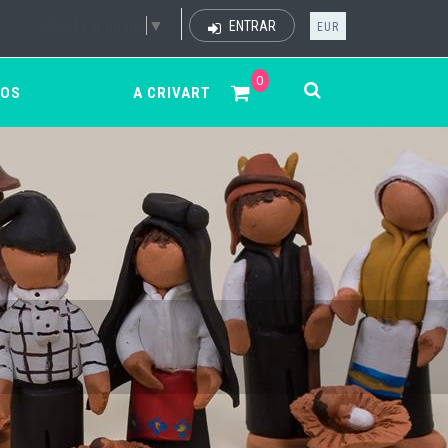
Select Language
▼
ENTRAR
EUR
0
ÇOS
A CRIVART