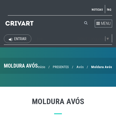
NOTICIAS
FAQ
MENU
Select Language
▼
ENTRAR
EUR
MOLDURA AVÓS
Início
/
PRESENTES
/
Avós
/
Moldura Avós
MOLDURA AVÓS