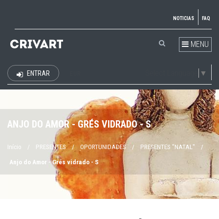
NOTICIAS
FAQ
MENU
Select Language
▼
ENTRAR
EUR
ANJO DO AMOR - GRÉS VIDRADO - S
Início
/
PRESENTES
/
OPORTUNIDADES
/
PRESENTES "NATAL"
/
Anjo do Amor - Grés vidrado - S