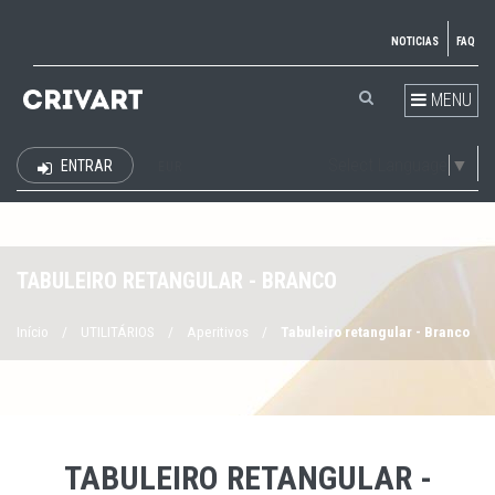
NOTICIAS
FAQ
MENU
Select Language
▼
ENTRAR
EUR
TABULEIRO RETANGULAR - BRANCO
Início
/
UTILITÁRIOS
/
Aperitivos
/
Tabuleiro retangular - Branco
TABULEIRO RETANGULAR -