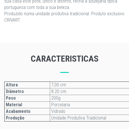
sua casa este pote, único e distinto, recria a azulejaria típica
portuguesa com toda a sua beleza.
Produzido numa unidade produtiva tradicional. Produto exclusivo
CRIVART.
CARACTERISTICAS
Altura
7,00 cm
Diâmetro
8.20 cm
Peso
200g
Material
Porcelana
Acabamento
Vidrado
Produção
Unidade Produtiva Tradicional