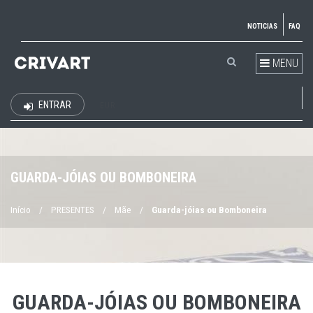
NOTICIAS
FAQ
MENU
ENTRAR
EUR
GUARDA-JÓIAS OU BOMBONEIRA
Início
/
PRESENTES
/
Mãe
/
Guarda-jóias ou Bomboneira
GUARDA-JÓIAS OU BOMBONEIRA