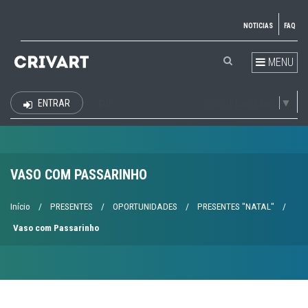
NOTICIAS
FAQ
MENU
Select Language
▼
ENTRAR
EUR
VASO COM PASSARINHO
Início
/
PRESENTES
/
OPORTUNIDADES
/
PRESENTES "NATAL"
/
Vaso com Passarinho