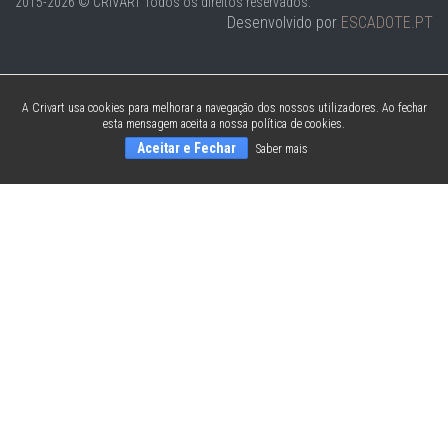
2015-2026 © CRIVART
Todos os direitos reservados.
Desenvolvido por
ESCADOTE.PT
A Crivart usa cookies para melhorar a navegação dos nossos utilizadores. Ao fechar
esta mensagem aceita a nossa política de cookies.
Aceitar e Fechar
Saber mais