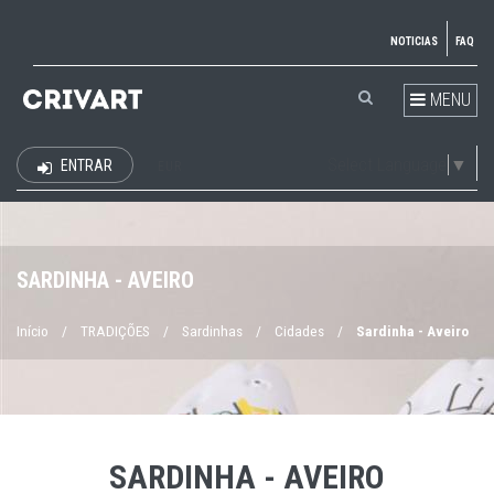
NOTICIAS
FAQ
MENU
Select Language
▼
ENTRAR
EUR
SARDINHA - AVEIRO
Início
/
TRADIÇÕES
/
Sardinhas
/
Cidades
/
Sardinha - Aveiro
SARDINHA - AVEIRO