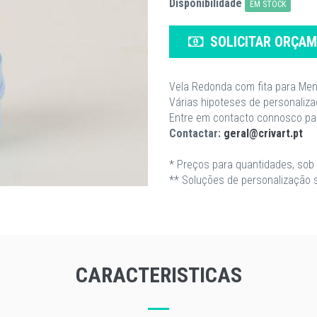
Disponibilidade
EM STOCK
SOLICITAR ORÇA
Vela Redonda com fita para Men
Várias hipoteses de personaliza
Entre em contacto connosco par
Contactar:
geral@crivart.pt
* Preços para quantidades, sob 
** Soluções de personalização 
CARACTERISTICAS