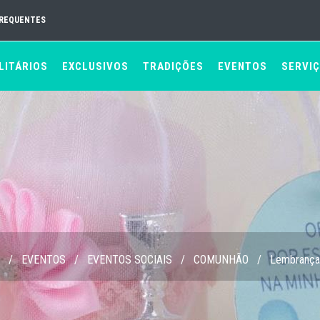
FREQUENTES
LITÁRIOS
EXCLUSIVOS
TRADIÇÕES
EVENTOS
SERVI
/
EVENTOS
/
EVENTOS SOCIAIS
/
COMUNHÃO
/
Lembrança