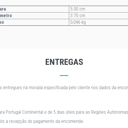
ura
5.00 cm
âmetro
3.70 cm
so
0,046 kg
ENTREGAS
o entregues na morada especificada pelo cliente nos dados da enc
para Portugal Continental e de 5 dias úteis para as Regiões Autónomas
após a recepção do pagamento da encomenda.