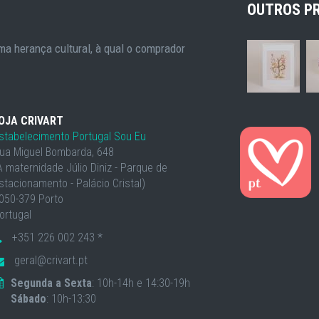
OUTROS P
a herança cultural, à qual o comprador
OJA CRIVART
stabelecimento Portugal Sou Eu
ua Miguel Bombarda, 648
À maternidade Júlio Diniz - Parque de
stacionamento - Palácio Cristal)
050-379 Porto
ortugal
+351 226 002 243 *
geral@crivart.pt
Segunda a Sexta
: 10h-14h e 14:30-19h
Sábado
: 10h-13:30