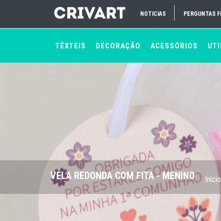
NOTICIAS
PERGUNTAS 
TÊXTEIS
DECORAÇÃO
ACESSÓRIOS
UTI
VELA REDONDA COM FITA - MENINO
Início