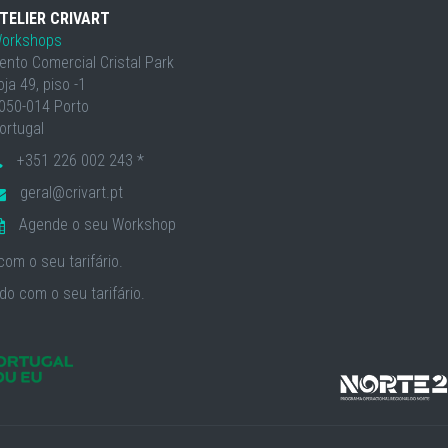
TELIER CRIVART
orkshops
ento Comercial Cristal Park
oja 49, piso -1
050-014 Porto
ortugal
+351 226 002 243 *
geral@crivart.pt
Agende o seu Workshop
om o seu tarifário.
o com o seu tarifário.