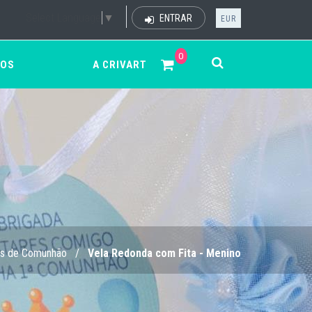
Select Language
▼
ENTRAR
EUR
0
ÇOS
A CRIVART
s de Comunhão
/
Vela Redonda com Fita - Menino