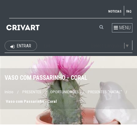
NOTICIAS
FAQ
MENU
Select Language
▼
ENTRAR
EUR
VASO COM PASSARINHO - CORAL
Início
/
PRESENTES
/
OPORTUNIDADES
/
PRESENTES "NATAL"
/
Vaso com Passarinho - Coral