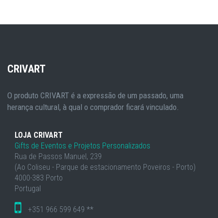
CRIVART
O produto CRIVART é a expressão de um passado, uma
herança cultural, à qual o comprador ficará vinculado.
LOJA CRIVART
Gifts de Eventos e Projetos Personalizados
Rua de Passos Manuel, 239
(Ao Coliseu - Parque de estacionamento Poveiros - Porto)
4000-383 Porto
Portugal
+351 966 599 649 **