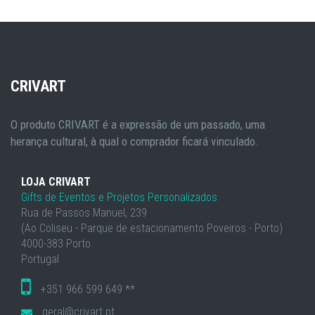
CRIVART
O produto CRIVART é a expressão de um passado, uma
herança cultural, à qual o comprador ficará vinculado.
LOJA CRIVART
Gifts de Eventos e Projetos Personalizados
Rua de Passos Manuel, 239
(Ao Coliseu - Parque de estacionamento Poveiros - Porto)
4000-383 Porto
Portugal
+351 966 599 649 **
geral@crivart.pt